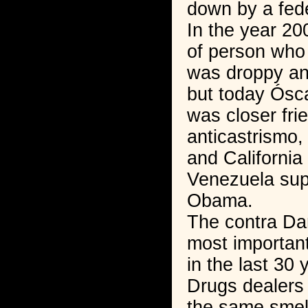
down by a fede
In the year 20
of person who 
was droppy an
but today Ósc
was closer fri
anticastrismo,
and Californi
Venezuela sup
Obama.
The contra Dan
most importan
in the last 30 
Drugs dealers
the same smel