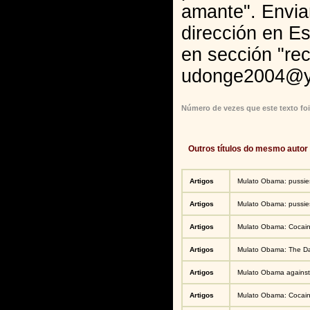
amante". Envia
dirección en E
en sección "re
udonge2004@y
Número de vezes que este texto foi
Outros títulos do mesmo autor
Artigos
Mulato Obama: pussie
Artigos
Mulato Obama: pussie
Artigos
Mulato Obama: Cocain
Artigos
Mulato Obama: The Dar
Artigos
Mulato Obama against 
Artigos
Mulato Obama: Cocain