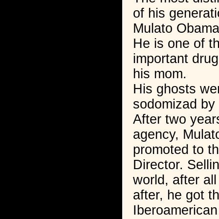
of his generat
Mulato Obama,
He is one of t
important drug
his mom.
His ghosts wer
sodomizad by 
After two year
agency, Mula
promoted to th
Director. Sell
world, after all
after, he got t
Iberoamerican