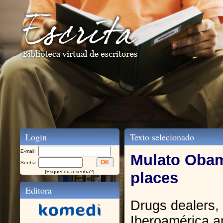
Login
Texto selecionado
E-mail
Mulato Obam
Senha
|
Esqueceu a senha?
|
places
Editora
Drugs dealers, k
Iberoamérica a