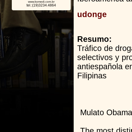
www.komedi.com.br
tel.:(19)3234.4864
udonge
Resumo:
Tráfico de drog
selectivos y p
antiespañola e
Filipinas
Mulato Obama:
The most disti