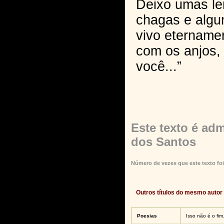
Deixo umas l
chagas e algu
vivo etername
com os anjos,
você...”
Este texto é ad
dos Santos
Número de vezes que este texto foi
Outros títulos do mesmo autor
Poesias
Isso não é o fim