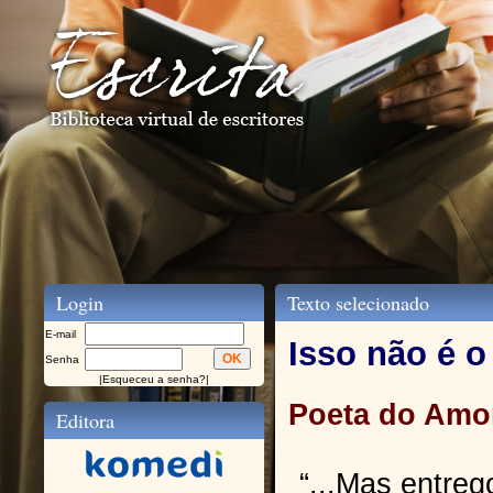
Login
Texto selecionado
E-mail
Isso não é o
Senha
|
Esqueceu a senha?
|
Poeta do Amo
Editora
“...Mas entre