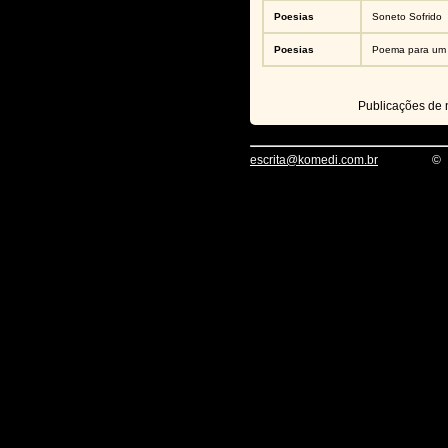
Poesias
Soneto Sofrido
Poesias
Poema para um 
Publicações de
escrita@komedi.com.br
©