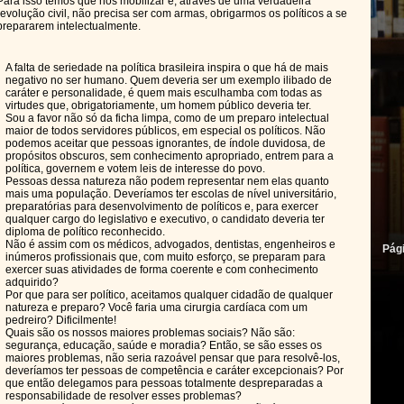
Para isso temos que nos mobilizar e, através de uma verdadeira
revolução civil, não precisa ser com armas, obrigarmos os políticos a se
prepararem intelectualmente.
A falta de seriedade na política brasileira inspira o que há de mais
negativo no ser humano. Quem deveria ser um exemplo ilibado de
caráter e personalidade, é quem mais esculhamba com todas as
virtudes que, obrigatoriamente, um homem público deveria ter.
Sou a favor não só da ficha limpa, como de um preparo intelectual
maior de todos servidores públicos, em especial os políticos. Não
podemos aceitar que pessoas ignorantes, de índole duvidosa, de
propósitos obscuros, sem conhecimento apropriado, entrem para a
política, governem e votem leis de interesse do povo.
Pessoas dessa natureza não podem representar nem elas quanto
mais uma população. Deveríamos ter escolas de nível universitário,
preparatórias para desenvolvimento de políticos e, para exercer
qualquer cargo do legislativo e executivo, o candidato deveria ter
diploma de político reconhecido.
Não é assim com os médicos, advogados, dentistas, engenheiros e
Pág
inúmeros profissionais que, com muito esforço, se preparam para
exercer suas atividades de forma coerente e com conhecimento
adquirido?
Por que para ser político, aceitamos qualquer cidadão de qualquer
natureza e preparo? Você faria uma cirurgia cardíaca com um
pedreiro? Dificilmente!
Quais são os nossos maiores problemas sociais? Não são:
segurança, educação, saúde e moradia? Então, se são esses os
maiores problemas, não seria razoável pensar que para resolvê-los,
deveríamos ter pessoas de competência e caráter excepcionais? Por
que então delegamos para pessoas totalmente despreparadas a
responsabilidade de resolver esses problemas?