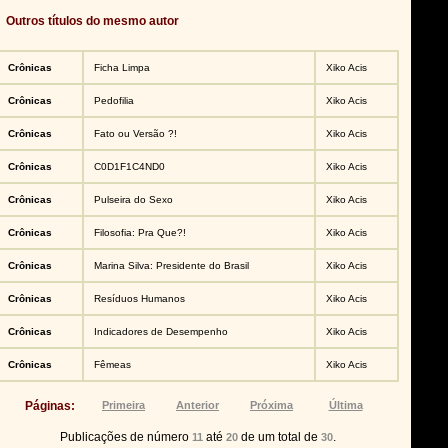
Outros títulos do mesmo autor
Crônicas
Ficha Limpa
Xiko Acis
Crônicas
Pedofilia
Xiko Acis
Crônicas
Fato ou Versão ?!
Xiko Acis
Crônicas
C0D1F1C4ND0
Xiko Acis
Crônicas
Pulseira do Sexo
Xiko Acis
Crônicas
Filosofia: Pra Que?!
Xiko Acis
Crônicas
Marina Silva: Presidente do Brasil
Xiko Acis
Crônicas
Resíduos Humanos
Xiko Acis
Crônicas
Indicadores de Desempenho
Xiko Acis
Crônicas
Fêmeas
Xiko Acis
Páginas:
Primeira
Anterior
Próxima
Última
Publicações de número
até
de um total de
.
11
20
30