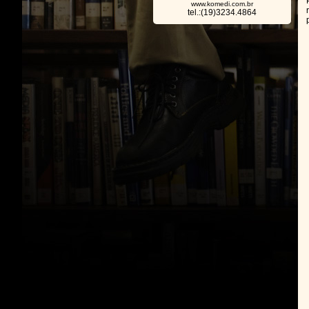
www.komedi.com.br
tel.:(19)3234.4864