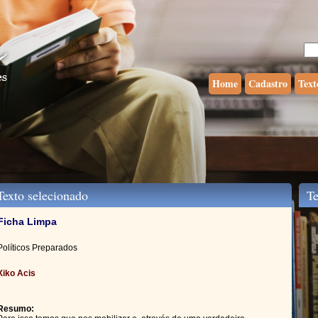
Home
Cadastro
Text
exto selecionado
Tex
Ficha Limpa
Políticos Preparados
Xiko Acis
Resumo: