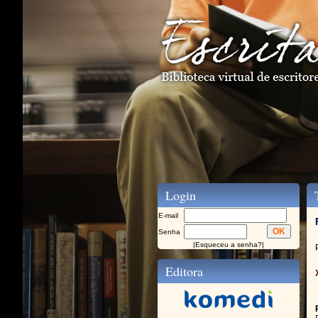
Login
T
E-mail
Senha
|
Esqueceu a senha?
|
Editora