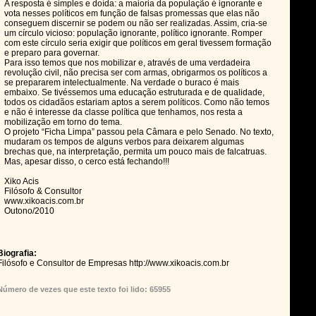
A resposta é simples e doída: a maioria da população é ignorante e
vota nesses políticos em função de falsas promessas que elas não
conseguem discernir se podem ou não ser realizadas. Assim, cria-se
um círculo vicioso: população ignorante, político ignorante. Romper
com este círculo seria exigir que políticos em geral tivessem formação
e preparo para governar.
Para isso temos que nos mobilizar e, através de uma verdadeira
revolução civil, não precisa ser com armas, obrigarmos os políticos a
se prepararem intelectualmente. Na verdade o buraco é mais
embaixo. Se tivéssemos uma educação estruturada e de qualidade,
todos os cidadãos estariam aptos a serem políticos. Como não temos
e não é interesse da classe política que tenhamos, nos resta a
mobilização em torno do tema.
O projeto “Ficha Limpa” passou pela Câmara e pelo Senado. No texto,
mudaram os tempos de alguns verbos para deixarem algumas
brechas que, na interpretação, permita um pouco mais de falcatruas.
Mas, apesar disso, o cerco está fechando!!!
Xiko Acis
Filósofo & Consultor
www.xikoacis.com.br
Outono/2010
Biografia:
Filósofo e Consultor de Empresas http://www.xikoacis.com.br
Número de vezes que este texto foi lido: 65955