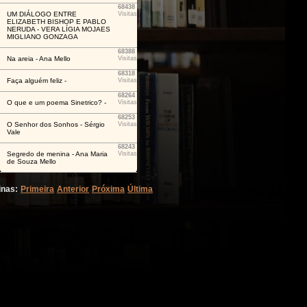
68438
UM DIÁLOGO ENTRE
Visitas
ELIZABETH BISHOP E PABLO
NERUDA - VERA LÍGIA MOJAES
MIGLIANO GONZAGA
68388
Na areia - Ana Mello
Visitas
68318
Faça alguém feliz -
Visitas
68264
O que e um poema Sinetrico? -
Visitas
68253
O Senhor dos Sonhos - Sérgio
Visitas
Vale
68243
Segredo de menina - Ana Maria
Visitas
de Souza Mello
inas:
Primeira
Anterior
Próxima
Última