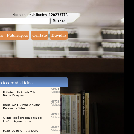
Número de visitantes:
120233778
os - Publicações
Contato
Dúvidas
tos mais lidos
68934
O Sábio - Deborah Valente
Visitas
Borba Douglas
68778
Haikai AA-I - Antonio Ayrton
Visitas
Pereira da Silva
68761
O que você precisa para ser
Visitas
feliz? - Rejane Boeira
68602
Fazendo bolo - Ana Mello
Visitas