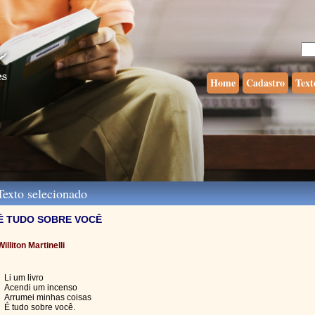
Home
Cadastro
Text
exto selecionado
É TUDO SOBRE VOCÊ
Williton Martinelli
Li um livro
Acendi um incenso
Arrumei minhas coisas
É tudo sobre você.