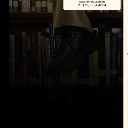
www.komedi.com.br
tel.:(19)3234.4864