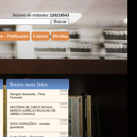
Número de visitantes:
120218543
os - Publicações
Contato
Dúvidas
Textos mais lidos
76358
Sangria desatada - Flora
Visitas
Fernweh
71859
HISTÓRIA DE CINCO ROSAS -
Visitas
MARCO AURÉLIO BICALHO DE
ABREU CHAGAS
71229
DOIS CORAÇÕES - orivaldo
Visitas
grandizoli
70815
Carta Tardia - Fernando
Visitas