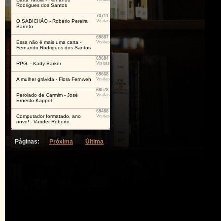
Rodrigues dos Santos
70711
O SABICHÃO - Robério Pereira
Visitas
Barreto
69887
Essa não é mais uma carta -
Visitas
Fernando Rodrigues dos Santos
69684
RPG. - Kady Barker
Visitas
69668
A mulher grávida - Flora Fernweh
Visitas
69578
Perolado de Carmim - José
Visitas
Ernesto Kappel
69488
Computador formatado, ano
Visitas
novo! - Vander Roberto
Páginas:
Próxima
Última