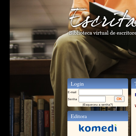
Login
T
E-mail
Senha
|
Esqueceu a senha?
|
Editora