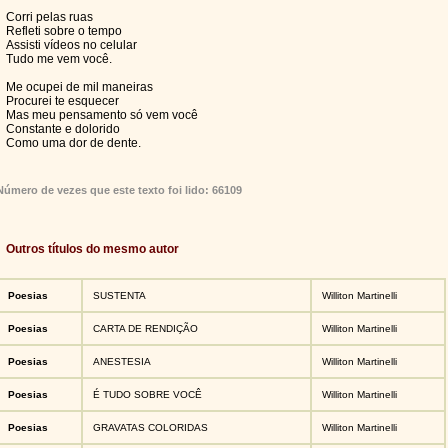
Corri pelas ruas
Refleti sobre o tempo
Assisti vídeos no celular
Tudo me vem você.
Me ocupei de mil maneiras
Procurei te esquecer
Mas meu pensamento só vem você
Constante e dolorido
Como uma dor de dente.
Número de vezes que este texto foi lido: 66109
Outros títulos do mesmo autor
Poesias
SUSTENTA
Williton Martinelli
Poesias
CARTA DE RENDIÇÃO
Williton Martinelli
Poesias
ANESTESIA
Williton Martinelli
Poesias
É TUDO SOBRE VOCÊ
Williton Martinelli
Poesias
GRAVATAS COLORIDAS
Williton Martinelli