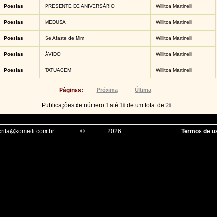
Poesias
PRESENTE DE ANIVERSÁRIO
Williton Martinelli
Poesias
MEDUSA
Williton Martinelli
Poesias
Se Afaste de Mim
Williton Martinelli
Poesias
ÁVIDO
Williton Martinelli
Poesias
TATUAGEM
Williton Martinelli
Páginas:
Próxima
Última
Publicações de número
até
de um total de
.
1
10
29
crita@komedi.com.br
©
2026
Termos de u