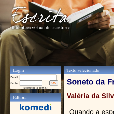
Login
Texto selecionado
E-mail
Soneto da F
Senha
|
Esqueceu a senha?
|
Valéria da Sil
Editora
Quando a espe