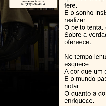
www.komedi.com.br
fere,
tel.:(19)3234.4864
E o sonho ins
realizar,
O peito tenta,
Sobre a verdad
ofereece.
No tempo lent
esquece
A cor que um d
E o mundo pa
notar
O quanto a dor
enriquece.