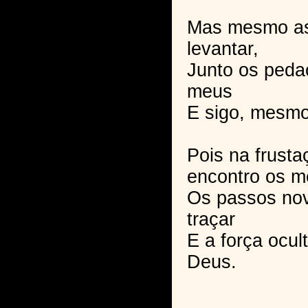
Mas mesmo as
levantar,
Junto os peda
meus
E sigo, mesmo
Pois na frust
encontro os m
Os passos no
traçar
E a força ocu
Deus.