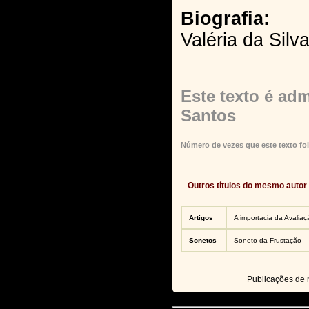
Biografia:
Valéria da Silv
Este texto é adm
Santos
Número de vezes que este texto foi
Outros títulos do mesmo autor
Artigos
A importacia da Avaliaç
Sonetos
Soneto da Frustação
Publicações de