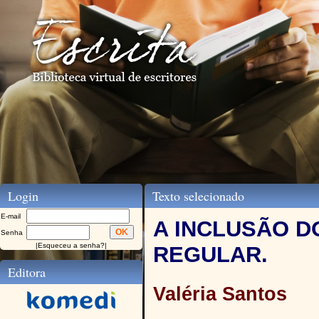
Login
Texto selecionado
E-mail
A INCLUSÃO D
Senha
|
Esqueceu a senha?
|
REGULAR.
Editora
Valéria Santos