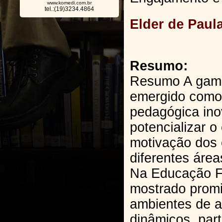
www.komedi.com.br
tel.:(19)3234.4864
Elder de Paula
Resumo:
Resumo A gami
emergido como
pedagógica in
potencializar 
motivação dos
diferentes áre
Na Educação Fí
mostrado promi
ambientes de 
dinâmicos, part