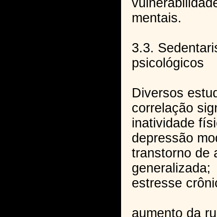
vulnerabilidad
mentais.
3.3. Sedentari
psicológicos
Diversos estu
correlação sign
inatividade fís
depressão mod
transtorno de
generalizada;
estresse crôni
aumento da ru