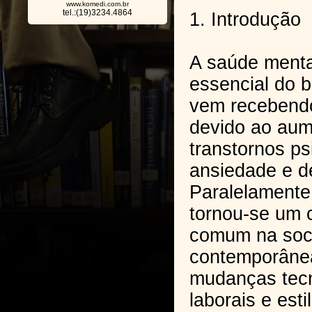
www.komedi.com.br
tel.:(19)3234.4864
1. Introdução
A saúde ment
essencial do 
vem recebendo
devido ao aum
transtornos ps
ansiedade e d
Paralelamente
tornou-se um
comum na soc
contemporânea
mudanças tecn
laborais e est