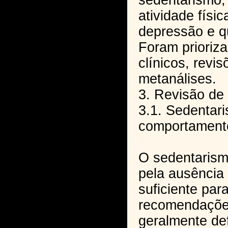
sedentarismo,
atividade físi
depressão e q
Foram prioriz
clínicos, revi
metanálises.
3. Revisão de 
3.1. Sedentar
comportamento
O sedentarism
pela ausência 
suficiente par
recomendaçõe
geralmente de