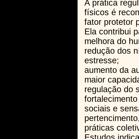
A prática regu
físicos é rec
fator protetor
Ela contribui p
melhora do hu
redução dos ní
estresse;
aumento da au
maior capacida
regulação do 
fortalecimento
sociais e sen
pertencimento
práticas coleti
Estudos indic