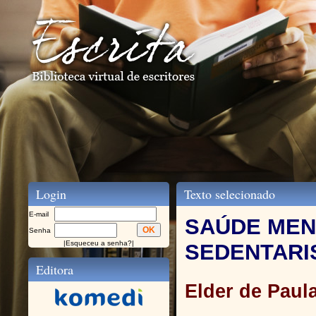
Login
Texto selecionado
E-mail
SAÚDE MEN
Senha
|
Esqueceu a senha?
|
SEDENTARI
Editora
Elder de Paula