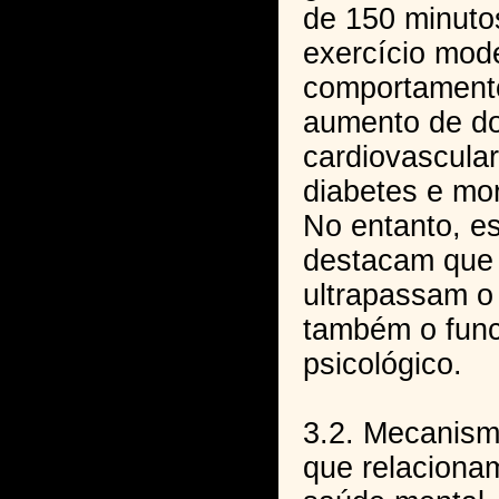
de 150 minuto
exercício mod
comportamento
aumento de d
cardiovascula
diabetes e mor
No entanto, e
destacam que
ultrapassam o
também o fun
psicológico.
3.2. Mecanism
que relaciona