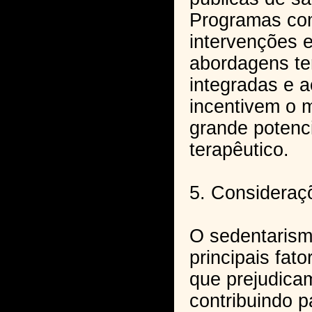
Programas com
intervenções e
abordagens te
integradas e a
incentivem o
grande potenci
terapêutico.
5. Consideraç
O sedentaris
principais fat
que prejudica
contribuindo 