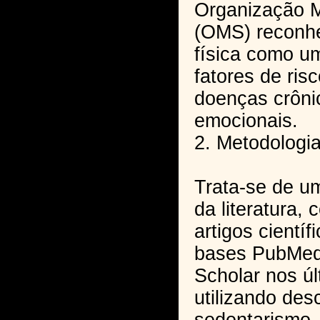
Organização 
(OMS) reconhe
física como um
fatores de ris
doenças crôni
emocionais.
2. Metodologi
Trata-se de um
da literatura,
artigos cientí
bases PubMed
Scholar nos úl
utilizando des