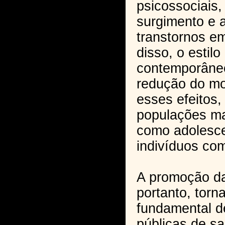
psicossociais,
surgimento e 
transtornos e
disso, o estilo
contemporâne
redução do mov
esses efeitos
populações ma
como adolesce
indivíduos co
A promoção da 
portanto, torn
fundamental de
públicas de s