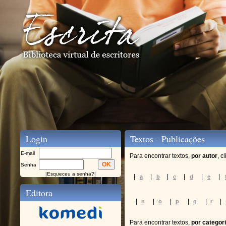
Login
Textos - Publicações
E-mail
Para encontrar textos,
por autor
, c
Senha
|
Esqueceu a senha?
|
|
|
|
|
|
|
a
b
c
d
e
Editora
|
|
|
|
|
|
n
o
p
q
r
Para encontrar textos,
por categor