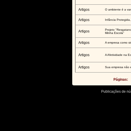
Artigos
O ambiente é a vari
Artigos
Infância Protegida,
Projeto "Resgatand
Artigos
Minha Escola"
Artigos
A empresa como si
Artigos
A Afetividade na Ed
Artigos
Sua empresa não e
Páginas:
Publicações de n