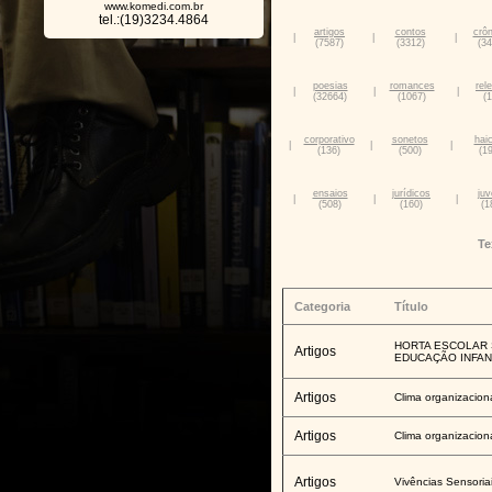
www.komedi.com.br
tel.:(19)3234.4864
artigos
contos
crôn
|
|
|
(7587)
(3312)
(34
poesias
romances
rel
|
|
|
(32664)
(1067)
(
corporativo
sonetos
hai
|
|
|
(136)
(500)
(1
ensaios
jurídicos
juv
|
|
|
(508)
(160)
(1
Te
Categoria
Título
HORTA ESCOLAR 
Artigos
EDUCAÇÃO INFAN
Artigos
Clima organizacion
Artigos
Clima organizacion
Artigos
Vivências Sensoria