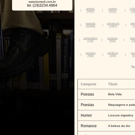
www.komedi.com.br
tel.:(19)3234.4864
artigos
contos
crôn
|
|
|
(7587)
(3311)
(34
poesias
romances
rel
|
|
|
(32664)
(1067)
(
corporativo
sonetos
hai
|
|
|
(136)
(500)
(1
ensaios
jurídicos
juv
|
|
|
(508)
(160)
(1
Te
Categoria
Título
Poesias
Bela Vida
Poesias
Maquiagens e pala
Humor
Loucura orgastica
Romance
A beleza da dor