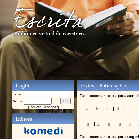
Login
Textos - Publicações
E-mail
Para encontrar textos,
por autor
, c
Senha
|
Esqueceu a senha?
|
|
|
|
|
|
|
a
b
c
d
e
Editora
|
|
|
|
|
|
n
o
p
q
r
Para encontrar textos,
por categor